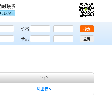
随时联系
价格
-
搜索
长度
-
重置
平台
阿里云