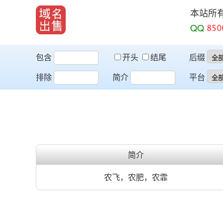
本站所
QQ
包含
开头
结尾
后缀
排除
简介
平台
简介
农飞，农肥，农霏