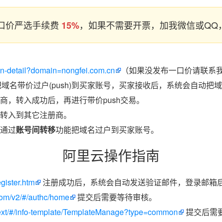
口价严选手续费
，如果不需要开票，加我微信或QQ，
15%
ain-detail?domain=nongfei.com.cn
（如果没发布一口价请联系我
把域名带价过户(push)到买家账号，买家接收后，系统会自动把
商，转入成功后，再进行带价push交易。
转入到其它注册商。
通过
账号间转移
功能把域名过户到买家账号。
阿里云操作指南
egister.htm
注册成功后，系统会自动发送验证邮件，登录邮箱
.com/v2/#/authc/home
提交后需要等待审核。
/next/#/info-template/TemplateManage?type=common
提交后需